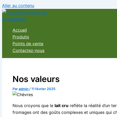
Aller au contenu
Accueil
Produits
Points de vente
Contactez-nous
Nos valeurs
Par
admin
/
11 février 2025
Nous croyons que le
lait cru
reflète la réalité d’un t
fromages ont des goûts complexes et uniques qui cha