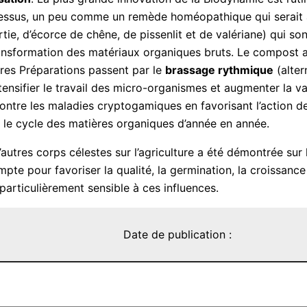
essus, un peu comme un remède homéopathique qui serait ap
rtie, d’écorce de chêne, de pissenlit et de valériane) qui so
transformation des matériaux organiques bruts. Le compost 
tres Préparations passent par le
brassage rythmique
(alter
tensifier le travail des micro-organismes et augmenter la val
 contre les maladies cryptogamiques en favorisant l’action d
s le cycle des matières organiques d’année en année.
 d’autres corps célestes sur l’agriculture a été démontrée s
pte pour favoriser la qualité, la germination, la croissanc
t particulièrement sensible à ces influences.
Date de publication :