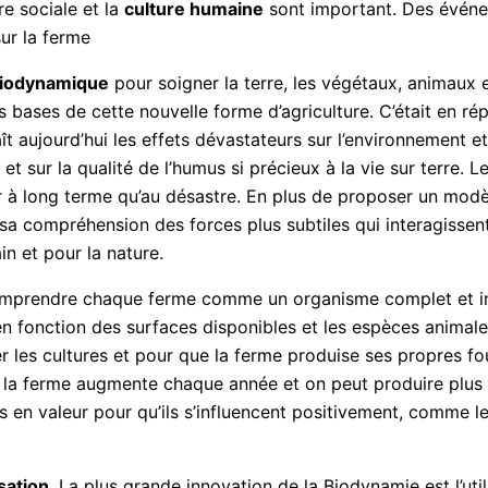
e sociale et la
culture humaine
sont important. Des événe
sur la ferme
iodynamique
pour soigner la terre, les végétaux, animaux 
les bases de cette nouvelle forme d’agriculture. C’était en 
ujourd’hui les effets dévastateurs sur l’environnement et la
 sur la qualité de l’humus si précieux à la vie sur terre. Le
r à long terme qu’au désastre. En plus de proposer un mod
sa compréhension des forces plus subtiles qui interagissent
n et pour la nature.
comprendre chaque ferme comme un organisme complet et i
n fonction des surfaces disponibles et les espèces animale
er les cultures et pour que la ferme produise ses propres 
e la ferme augmente chaque année et on peut produire plus de
s en valeur pour qu’ils s’influencent positivement, comme l
sation
. La plus grande innovation de la Biodynamie est l’uti