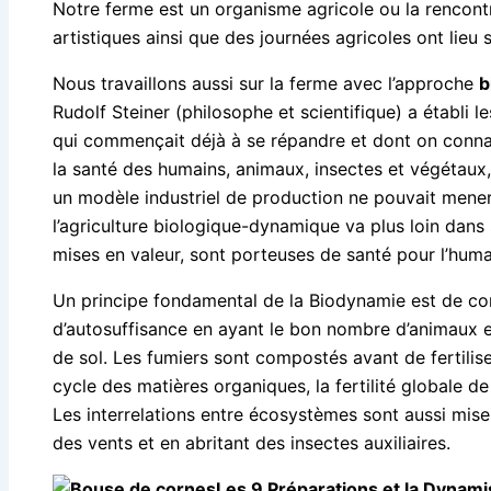
Notre ferme est un organisme agricole ou la rencontr
artistiques ainsi que des journées agricoles ont lieu 
Nous travaillons aussi sur la ferme avec l’approche
b
Rudolf Steiner (philosophe et scientifique) a établi 
qui commençait déjà à se répandre et dont on connaît a
la santé des humains, animaux, insectes et végétaux, et
un modèle industriel de production ne pouvait mene
l’agriculture biologique-dynamique va plus loin dans 
mises en valeur, sont porteuses de santé pour l’humai
Un principe fondamental de la Biodynamie est de 
d’autosuffisance en ayant le bon nombre d’animaux e
de sol. Les fumiers sont compostés avant de fertilis
cycle des matières organiques, la fertilité globale d
Les interrelations entre écosystèmes sont aussi mise
des vents et en abritant des insectes auxiliaires.
Les 9 Préparations et la Dynami