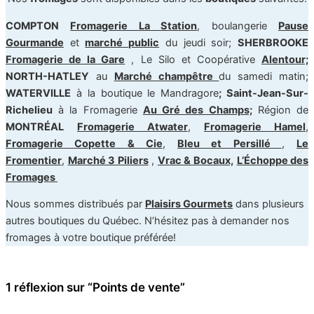
COMPTON
Fromagerie La Station
, boulangerie
Pause
Gourmande
et
marché public
du jeudi soir;
SHERBROOKE
Fromagerie de la Gare
, Le Silo et Coopérative
Alentour;
NORTH-HATLEY
au
Marché champêtre
du samedi matin;
WATERVILLE
à la boutique le Mandragore
;
Saint-Jean-Sur-
Richelieu
à la Fromagerie
Au Gré des Champs;
Région de
MONTRÉAL
Fromagerie Atwater
,
Fromagerie Hamel
,
Fromagerie Copette & Cie
,
Bleu et Persillé
,
Le
Fromentier
,
Marché 3 Piliers
,
Vrac & Bocaux,
L’Échoppe des
Fromages
Nous sommes distribués par
Plaisirs Gourmets
dans plusieurs
autres boutiques du Québec. N’hésitez pas à demander nos
fromages à votre boutique préférée!
1 réflexion sur “Points de vente”