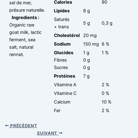
Calories
90
sel de mer,
présure naturelle.
Lipides
8 g
Ingredients :
Saturés
5 g
0,3 g
Organic raw
+ trans
goat milk, lactic
Cholestérol
20 mg
ferment, sea
Sodium
150 mg
6 %
salt, natural
Glucides
1 g
1 %
rennet.
Fibres
0 g
Sucres
0 g
Protéines
7 g
Vitamine A
2 %
Vitamine C
0 %
Calcium
10 %
Fer
2 %
PRÉCÉDENT
SUIVANT